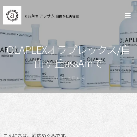
assAm
アッサム
自由が丘
美容室
OLAPLEXオラプレックス/自
由ヶ丘assAmで
2019年06月20日
こんにちは。武内めぐみです。