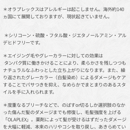
＊オラプレックスはアレルギーは起こしません。海外約140
ヵ国にて展開しておりますが、現状起きていません。
＊シリコーン・硫酸・フタル酸・ジエタノールアミン・アル
デヒドフリーです。
＊エイジング毛やグレーカラーに対しての効果は
タンパク質に働きかけることにより、柔らかさを残しつつも
ナチュラルなふわっとした立ち上がりになります。また、繰
り返されたグレーカラー（白髪染め）によるダメージもケア
することでパサつきを抑え、なめらかでまとまりのあるスタ
イルを手に入れられます。
＊度重なるブリーチなどで、のばすor切るしか選択肢のなか
った傷んだ髪のダメージまでも修復し、毛髪強度を上げる
「OLAPLEX」。薬剤によって髪が受けるはずだったダメージ
を大幅に軽減、本来のハリやコシを取り戻し、あきらめてい