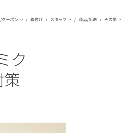
/クーポン
着付け
スタッフ
商品/配送
その他
オミク
対策