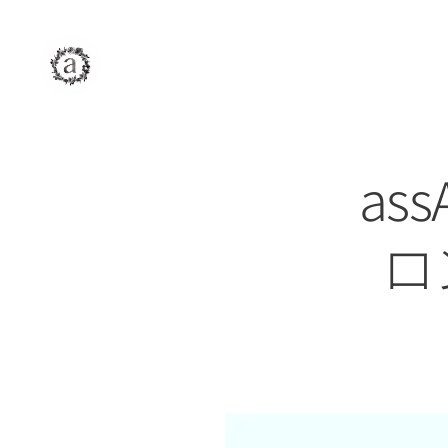
assAm
アッサム
自由が丘
美容室
as
ロ