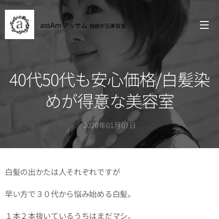
assAm
アッサム
自由が丘
美容室
40代50代も安心価格/白髪染
めが得意な美容室
2020年01月07日
白髪の出かたは人それぞれですが
早い方で３０代から悩み始める白髪。
１本２本抜いているうちはまだマシ。