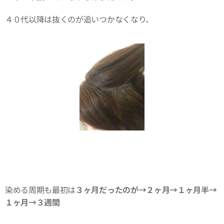
４０代以降は抜くのが追いつかなくなり、
染める周期も最初は
３ヶ月だったのが→２ヶ月→１ヶ月半→
１ヶ月→３週間