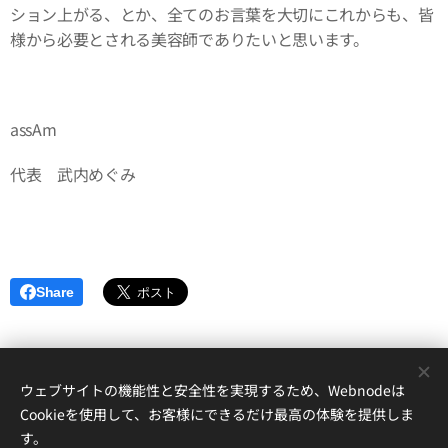
ション上がる、とか、全てのお言葉を大切にこれからも、皆
様から必要とされる美容師でありたいと思います。
assAm
代表 武内めぐみ
Share
ウェブサイトの機能性と安全性を実現するため、Webnodeは
152-0035東京都目黒区自由が丘1-17-12自由が丘ハイツアンドー１A
Cookieを使用して、お客様にできるだけ最高の体験を提供しま
assAm自由ヶ丘美容室
す。