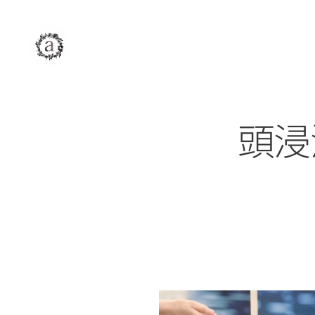
assAm
アッサム
自由が丘
美容室
頭浸