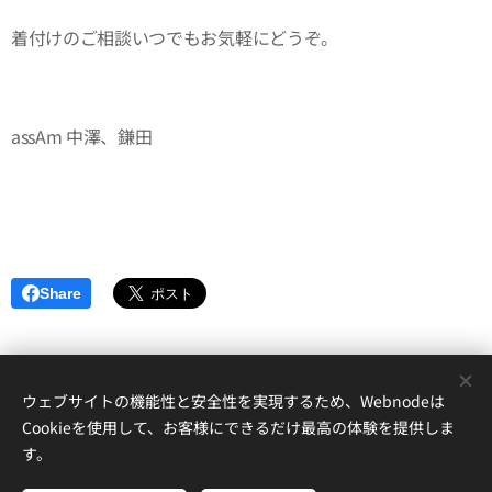
着付けのご相談いつでもお気軽にどうぞ。
assAm 中澤、鎌田
Share
ウェブサイトの機能性と安全性を実現するため、Webnodeは
152-0035東京都目黒区自由が丘1-17-12自由が丘ハイツアンドー１A
Cookieを使用して、お客様にできるだけ最高の体験を提供しま
assAm自由ヶ丘美容室
す。
自由が丘徒歩５分 個室のあるヘアサロン 自由ケ丘 都立大学 奥沢 緑ヶ
丘