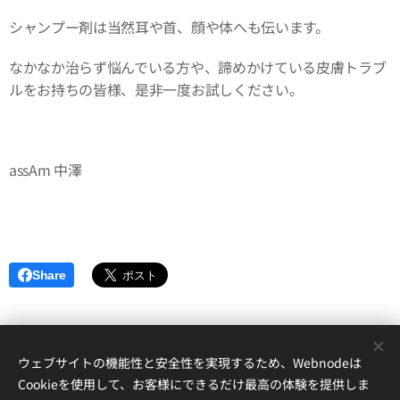
シャンプー剤は当然耳や首、顔や体へも伝います。
なかなか治らず悩んでいる方や、諦めかけている皮膚トラブ
ルをお持ちの皆様、是非一度お試しください。
assAm 中澤
Share
ウェブサイトの機能性と安全性を実現するため、Webnodeは
152-0035東京都目黒区自由が丘1-17-12自由が丘ハイツアンドー１A
Cookieを使用して、お客様にできるだけ最高の体験を提供しま
assAm自由ヶ丘美容室