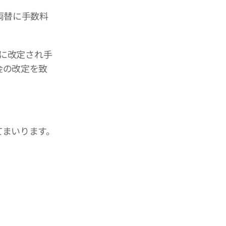
両替に手数料
幅に改定され手
金の改定を致
てまいります。