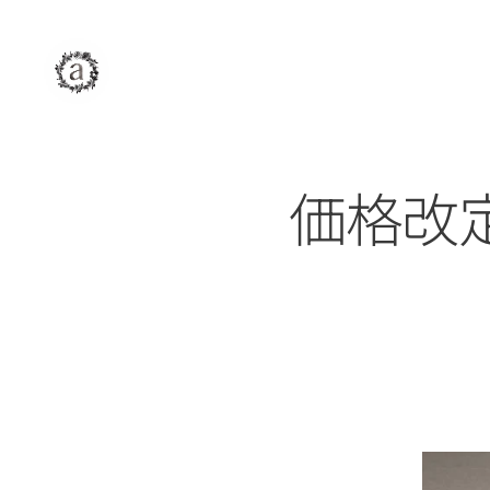
assAm
アッサム
自由が丘
美容室
価格改定