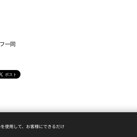
ッフ一同
ieを使用して、お客様にできるだけ
0035東京都目黒区自由が丘1-17-12自由が丘ハイツアンドー１A assAm自由
が丘徒歩５分 個室のあるヘアサロン 自由ケ丘 都立大学 奥沢 緑ヶ丘
C