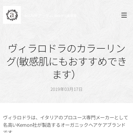
assAm
アッサム
自由が丘
美容室
ヴィラロドラのカラーリン
グ(敏感肌にもおすすめでき
ます）
2019年03月17日
ヴィラロドラは、イタリアのプロユース専門メーカーとして
名高いKemon社が製造するオーガニックヘアケアブランド
です。