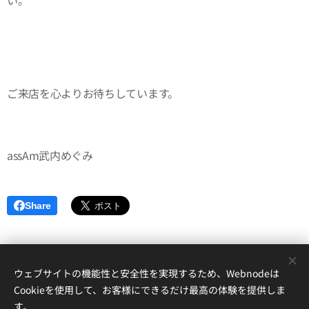
ご来店を心よりお待ちしています。
assAm武内めぐみ
Share
ウェブサイトの機能性と安全性を実現するため、Webnodeは
152-0035東京都目黒区自由が丘1-17-12自由が丘ハイツアンドー１A
Cookieを使用して、お客様にできるだけ最高の体験を提供しま
assAm自由ヶ丘美容室
す。