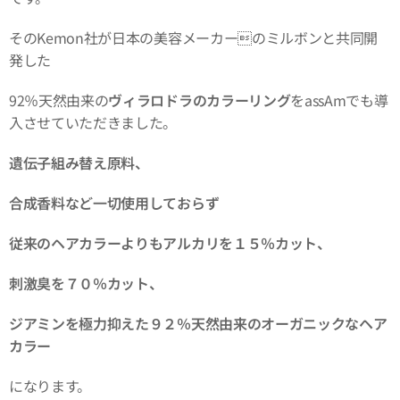
そのKemon社が日本の美容メーカーのミルボンと共同開
発した
92％天然由来の
ヴィラロドラのカラーリング
をassAmでも導
入させていただきました。
遺伝子組み替え原料、
合成香料など一切使用しておらず
従来のヘアカラーよりもアルカリを１５％カット、
刺激臭を７０％カット、
ジアミンを極力抑えた９２％天然由来のオーガニックなヘア
カラー
になります。