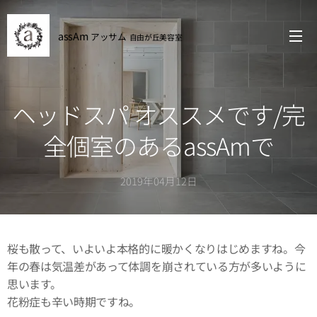
assAm
アッサム
自由が丘
美容室
ヘッドスパ オススメです/完
全個室のあるassAmで
2019年04月12日
桜も散って、いよいよ本格的に暖かくなりはじめますね。今
年の春は気温差があって体調を崩されている方が多いように
思います。
花粉症も辛い時期ですね。